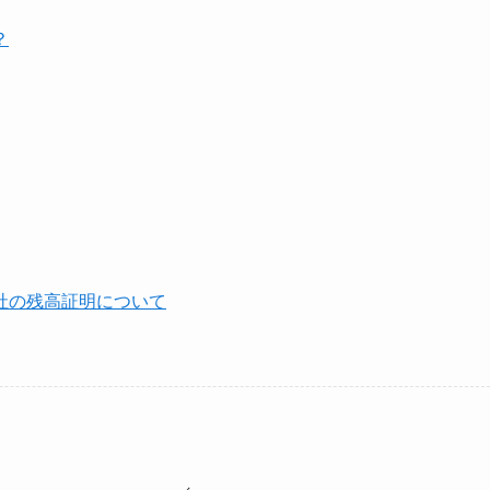
？
社の残高証明について