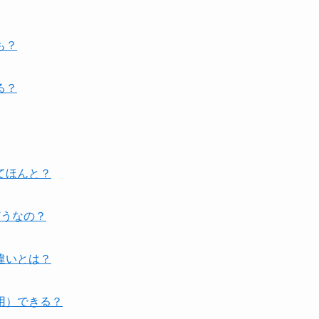
も？
る？
てほんと？
どうなの？
違いとは？
用）できる？