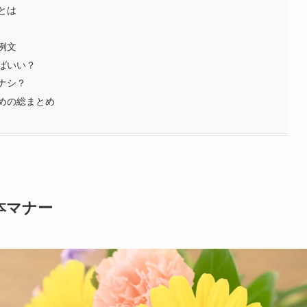
とは
例文
ばいい？
ナシ？
めの総まとめ
本マナー