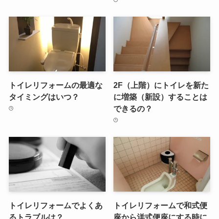
トイレリフォームの最適な
2F（上階）にトイレを新た
タイミングはいつ？
に増築（新設）することは
できるの？
トイレリフォームでよくあ
トイレリフォームで和式便
るトラブルは？
座から洋式便座にする時に