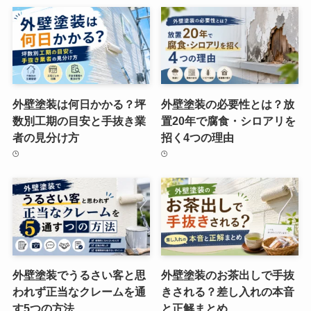
外壁塗装は何日かかる？坪
外壁塗装の必要性とは？放
数別工期の目安と手抜き業
置20年で腐食・シロアリを
者の見分け方
招く4つの理由
外壁塗装でうるさい客と思
外壁塗装のお茶出しで手抜
われず正当なクレームを通
きされる？差し入れの本音
す5つの方法
と正解まとめ