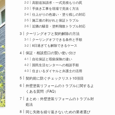
高額追加請求・一式見積もりの罠
手抜き工事を現場で見抜く方法
仕上がりの色違い・塗り残しの対応
施工後の剥がれと保証トラブル
近隣の騒音・塗料飛散トラブル対応
クーリングオフと契約解除の方法
クーリングオフできる条件と手順
8日過ぎても解除できるケース
保証・相談窓口の賢い使い分け
自社保証と瑕疵保険の違い
国民生活センターへの相談手順
住まいるダイヤルと弁護士の活用
契約前に防ぐチェックリスト10項目
外壁塗装リフォームのトラブルに関するよ
くある質問（FAQ）
まとめ：外壁塗装リフォームのトラブル対
処法
同じ失敗を繰り返さないための業者選び