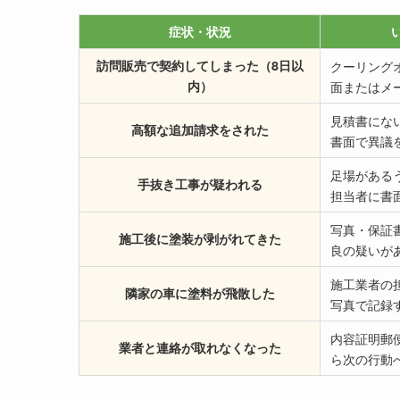
症状・状況
訪問販売で契約してしまった（8日以
クーリング
内）
面またはメ
見積書にな
高額な追加請求をされた
書面で異議
足場がある
手抜き工事が疑われる
担当者に書
写真・保証
施工後に塗装が剥がれてきた
良の疑いが
施工業者の
隣家の車に塗料が飛散した
写真で記録
内容証明郵
業者と連絡が取れなくなった
ら次の行動