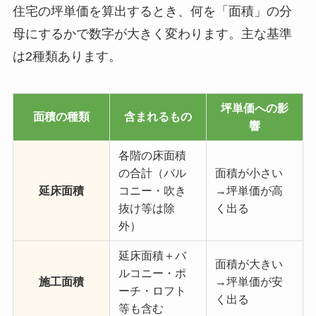
住宅の坪単価を算出するとき、何を「面積」の分
母にするかで数字が大きく変わります。主な基準
は2種類あります。
坪単価への影
面積の種類
含まれるもの
響
各階の床面積
の合計（バル
面積が小さい
延床面積
コニー・吹き
→坪単価が高
抜け等は除
く出る
外）
延床面積＋バ
面積が大きい
ルコニー・ポ
施工面積
→坪単価が安
ーチ・ロフト
く出る
等も含む