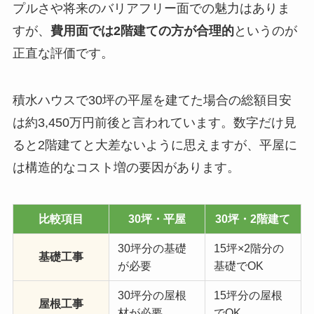
プルさや将来のバリアフリー面での魅力はありま
すが、
費用面では2階建ての方が合理的
というのが
正直な評価です。
積水ハウスで30坪の平屋を建てた場合の総額目安
は約3,450万円前後と言われています。数字だけ見
ると2階建てと大差ないように思えますが、平屋に
は構造的なコスト増の要因があります。
比較項目
30坪・平屋
30坪・2階建て
30坪分の基礎
15坪×2階分の
基礎工事
が必要
基礎でOK
30坪分の屋根
15坪分の屋根
屋根工事
材が必要
でOK